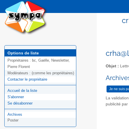
cr
crha@li
Options de liste
Propriétaires :
bc, Gaëlle, Newsletter,
Objet :
Lettr
Pierre Florent
Modérateurs :
(comme les propriétaires)
Archives
Contacter le propriétaire
Accueil de la liste
S'abonner
La validatio
Se désabonner
publicité pa
Archives
Poster